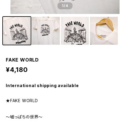
1
/4
FAKE WORLD
¥4,180
International shipping available
★FAKE WORLD
〜嘘っぱちの世界〜