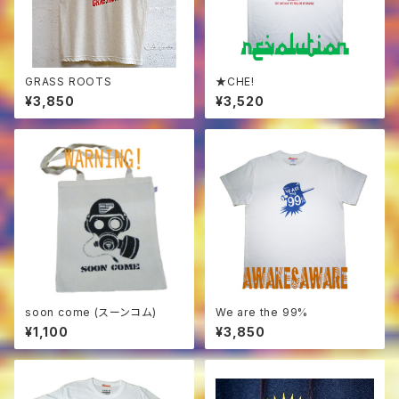
GRASS ROOTS
★CHE!
¥3,850
¥3,520
soon come (スーンコム)
We are the 99%
¥1,100
¥3,850