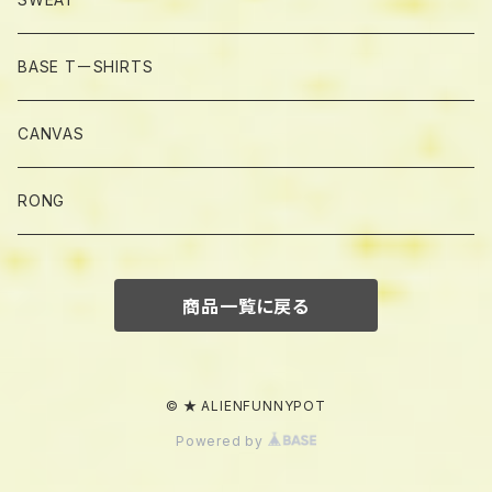
BASE TーSHIRTS
CANVAS
RONG
商品一覧に戻る
© ★ ALIENFUNNYPOT
Powered by