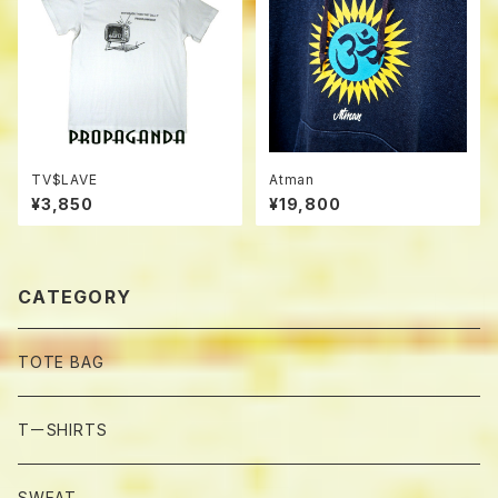
TV$LAVE
Atman
¥3,850
¥19,800
CATEGORY
TOTE BAG
TーSHIRTS
SWEAT