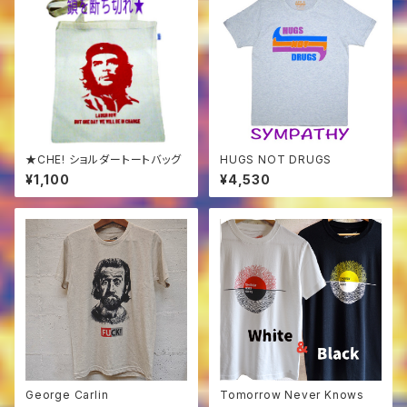
★CHE! ショルダートートバッグ
HUGS NOT DRUGS
¥1,100
¥4,530
George Carlin
Tomorrow Never Knows